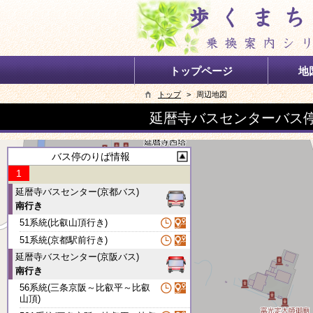
トップページ
地
トップ
>
周辺地図
延暦寺バスセンターバス
バス停のりば情報
1
延暦寺バスセンター(京都バス)
南行き
51系統(比叡山頂行き)
51系統(京都駅前行き)
延暦寺バスセンター(京阪バス)
南行き
56系統(三条京阪～比叡平～比叡
山頂)