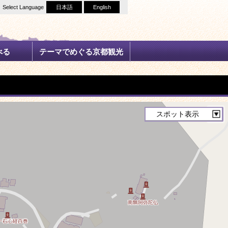
Select Language
日本語
English
べる
テーマでめぐる京都観光
⤢
スポット表示