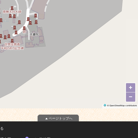
+
−
©
OpenStreetMap
contributors
ページトップへ
る