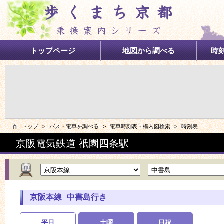
トップページ
地図から調べる
時
トップ
>
バス・電車を調べる
>
電車時刻表・構内図検索
>
時刻表
京阪電気鉄道
祇園四条
駅
京阪本線
中書島
行き
平日
土曜
日祝